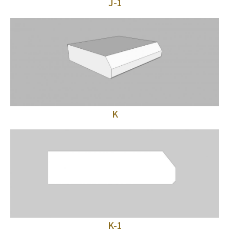
J-1
K
K-1