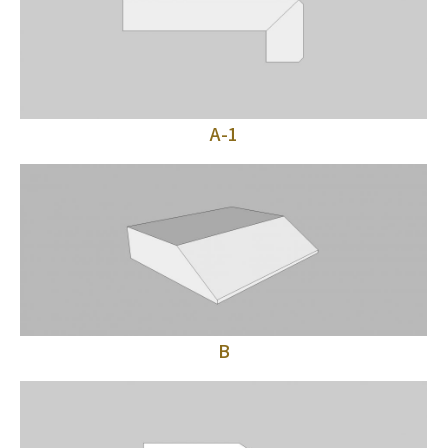
A-1
B