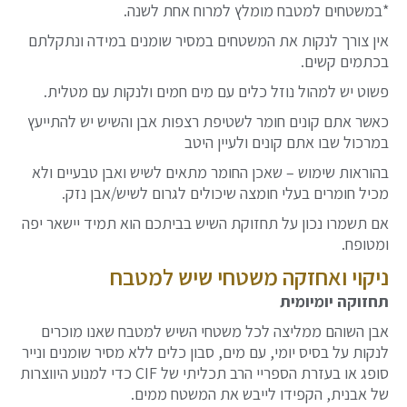
*במשטחים למטבח מומלץ למרוח אחת לשנה.
אין צורך לנקות את המשטחים במסיר שומנים במידה ונתקלתם
בכתמים קשים.
פשוט יש למהול נוזל כלים עם מים חמים ולנקות עם מטלית.
כאשר אתם קונים חומר לשטיפת רצפות אבן והשיש יש להתייעץ
במרכול שבו אתם קונים ולעיין היטב
בהוראות שימוש – שאכן החומר מתאים לשיש ואבן טבעיים ולא
מכיל חומרים בעלי חומצה שיכולים לגרום לשיש/אבן נזק.
אם תשמרו נכון על תחזוקת השיש בביתכם הוא תמיד יישאר יפה
ומטופח.
ניקוי ואחזקה משטחי שיש למטבח
תחזוקה יומיומית
אבן השוהם ממליצה לכל משטחי השיש למטבח שאנו מוכרים
לנקות על בסיס יומי, עם מים, סבון כלים ללא מסיר שומנים ונייר
סופג או בעזרת הספריי הרב תכליתי של CIF כדי למנוע היווצרות
של אבנית, הקפידו לייבש את המשטח ממים.