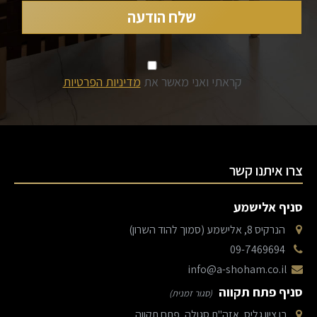
קראתי ואני מאשר את
מדיניות הפרטיות
צרו איתנו קשר
סניף אלישמע
הנרקיס 8, אלישמע (סמוך להוד השרון)
09-7469694
info@a-shoham.co.il
סניף פתח תקווה
(סגור זמנית)
בן ציון גליס, אזה"ת סגולה, פתח תקווה