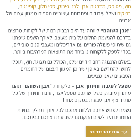
חוץ
,
פסיפס
,
מדרגות אבן
,
לבני פירוק
,
ספי חלון
,
קופינגים
,
בריקים
ושלל עיבודים ופתרונות עיצוביים נוספים ממגוון עצום של
אבנים.
"אבן השוהם"
ליוותה עד היום רבבות רבות של לקוחות מרוצים
בדרכם להגשמת החלום על בית מעוצב. לאורך השנים טיפחנו
גם שיתופי פעולה פוריים עם אדריכלים ומעצבי פנים מובילים,
בכדי לספק ללקוחותינו ביחד את התוצאות המרהיבות ביותר.
באולם התצוגה רחב הידיים שלנו, הכולל גם תצוגת חוץ, תוכלו
לחוש ולהתרשם באופן ישיר מן המגוון העצום של החומרים
הטבעיים שאנו מציעים.
מפעל לעיבוד וחיתוך אבן –
כלקוחות "
אבן השוהם
" תהנו
מיתרון מובהק כשלרשותכם מפעל ייצור, עיבוד וחיתוך של כל
סוגי ריצוף אבן טבעית במקום אחד!
נשמח לפגוש אתכם וללוות אתכם לכל אורך תהליך בחירת
החומרים ועד לסיום התקנתם לשביעות רצונכם בביתכם.
עוד אודות החברה >>