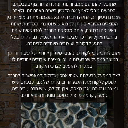
שתוכלו להתרשם ממבחר פתרונות חיפוי וריצוף בסביבתם
הטבעית מבלי לאמץ את הדמיון.בשנים האחרונות, ולאחר
שצברנו ניסיון רב, החלה החברה לייבא בעצמה את רב מוצריה.בין
המוצרים המיובאים ניתן למצוא שיש ומוצריו ממדינות שונות
באירופה ובמזרח, אותם מספקת החברה לפרויקטים שונים
ברחבי הארץ, וע"י כך מציבה את הרף אפילו גבוה יותר בכל
הנוגע לדקורים ועיצובים מיוחדים לביתכם.
חשוב להדגיש כי לקוחתנו נהנים מיתרון ייחודי של עיבוד וחיתוך
המוצר במפעל שבבעלותינו וכן ביצירת עיבודים ייחודיים לנו
במטרה להתאים לצרכי הלקוח.
לצד המפעל,בבעלתנו שטחי אחסון גדולים המאפשרים לחברה
לספק ללקוח את ההיצע הרחב ביותר של אבן טבעית, שיש
ומוצריו ובניהם: אבן מצפה, אבן חלילה, שיש חברון, ביר-זית,
ג'מעין, קרמה מרפיל במיטב גווניה ורבים אחרים.