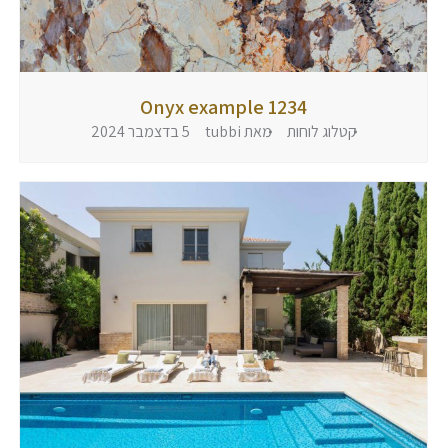
Onyx example 1234
קטלוג לוחות
מאת
tubbi
5 בדצמבר 2024