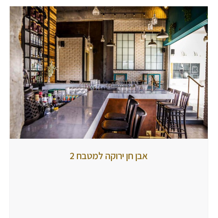
אבן חן
אבן חן ירוקה למטבח 2
ירוקה
למטבח
2
מאת
tubbi
8