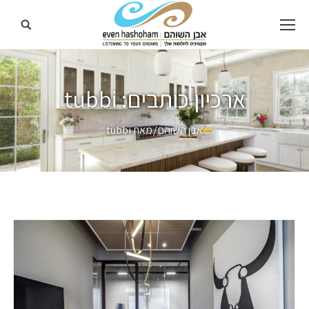
ארכיון כותבים:
tubbi
מיקומך כאן
אבן השוהם
מאת tubbi