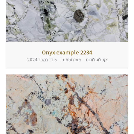
Onyx example 2234
קטלוג לוחות
מאת
tubbi
5 בדצמבר 2024