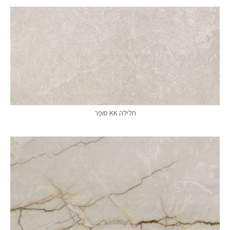
חלילה KK סופר