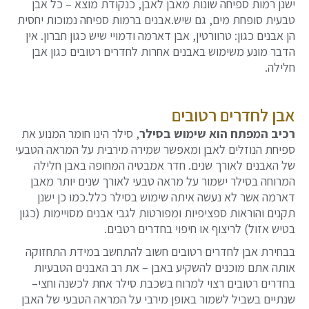
ישנן רמות ספיחה שונות מאבן לאבן, כנקודת מוצא – כל אבן
טבעית סופחת מים, גם שיש.אבנים ברמות ספיחה נמוכות יחסית
הן אבנים כגון: טרוורטין, אבן דארמה ודמויי שיש כגון חברון. אין
הדבר מונע משימוש באבנים אחרות לחדרים רטובים כגון אבן
חלילה.
אבן לחדרים רטובים
רכיב המפתח הוא שימוש בסילר
, סילר הינו חומר המנוע את
ספיחת הנוזלים לאבן ומאפשר שמירה מירבית על המראה הטבעי
של האבנים לאורך שנים. חדר אמבטיה המחופה באבן חלילה
המרוחה בסילר ישמור על מראה טבעי לאורך שנים יותר מאבן
דארמה אשר לא נעשה איתה שימוש בסילר כלל.כמו כן ישנן
תקנים והוראות ספציפיות ומפורטות לגבי אבנים מסויימות (כגון
בטיש אזול) לריצוף או חיפוי בחדרים רטבים.
בבחירת אבן לחדרים רטובים חשוב להתחשב במידת התחזוקה
אותה אתם מוכנים להשקיע באבן – את רב האבנים הטבעיות
בחדרים רטובים רצוי למרוח בשכבת סילר אחת לכשנה וחצי–
שנתיים בשביל לשמור באופן מירבי על המראה הטבעי של האבן