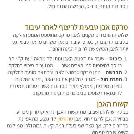
בסביבות הגינה: כיבוס, הברשה והתזת חול.
מרקם אבן טבעית לריצוף לאחר עיבוד
שלושת העיבודים מקנים לאבן מרקם מחוספס המנוע החלקה
בסביבות רטובות, כמו כן עיבודים אלו משווים מראה טבעי וגס
יותר לאבן המשמשת לריצוף הגינה והחצר.
כיבוס
– שובר את דפנות האבן ונותן לה מראה "עתיק" יותר
בנוסף לחיספוס פניי האריח אשר ממזערים סיכויי החלקה.
הברשה
– נותן מרקם גבשושי לאבן ובהתאם מונעה החלקות.
התזת חול
– מגרד לחלוטין את פני האבן, מנוע החלקות
בצורה מירבית, ממולץ מאוד בסביבות אשר רטובות תמידית
לדוגמאת ריצופים סביב בריכות וגינות מושקות.
קשות האבן
בנוסף יש להתחשב ברמת קשות האבן שהיא קרטריון מכריע
בבחירת אבן לריצוף חוץ. אבן
טרוורטין
לדוגמא, מתאפיינת
בחרירים לרב, אך מצד שני בעלת רמת קשות גבוה ולכן ממולצת
לשימוש כריצוף חוץ.