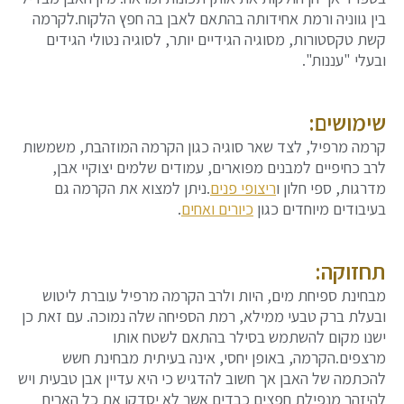
בין גווניה ורמת אחידותה בהתאם לאבן בה חפץ הלקוח.לקרמה
קשת טקסטורות, מסוגיה הגידיים יותר, לסוגיה נטולי הגידים
ובעלי "עננות".
שימושים:
קרמה מרפיל, לצד שאר סוגיה כגון הקרמה המוזהבת, משמשות
לרב כחיפיים למבנים מפוארים, עמודים שלמים יצוקיי אבן,
מדרגות, ספי חלון ו
ריצופי פנים
.ניתן למצוא את הקרמה גם
בעיבודים מיוחדים כגון
כיורים ואחים
.
תחזוקה:
מבחינת ספיחת מים, היות ולרב הקרמה מרפיל עוברת ליטוש
ובעלת ברק טבעי ממילא, רמת הספיחה שלה נמוכה. עם זאת כן
ישנו מקום להשתמש בסילר בהתאם לשטח אותו
מרצפים.הקרמה, באופן יחסי, אינה בעיתית מבחינת חשש
להכתמה של האבן אך חשוב להדגיש כי היא עדיין אבן טבעית ויש
להיזהר מנפילת חפצים כבדים אשר לא יסדקו את כל האריח