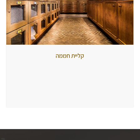
קליית
קליית חממה
חממה
מאת
tubbi
10
ביולי
2017
הגיבו