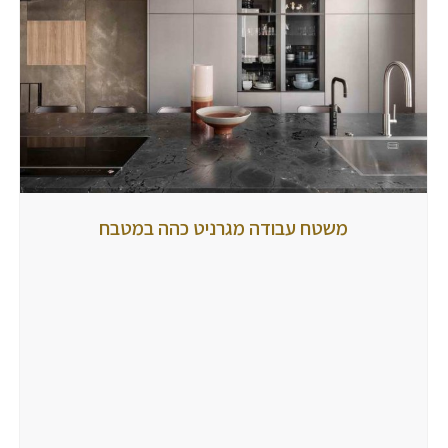
משטח
משטח עבודה מגרניט כהה במטבח
עבודה
מגרניט
כהה
במטבח
מאת
tubbi
8
ביולי
2024
הגיבו