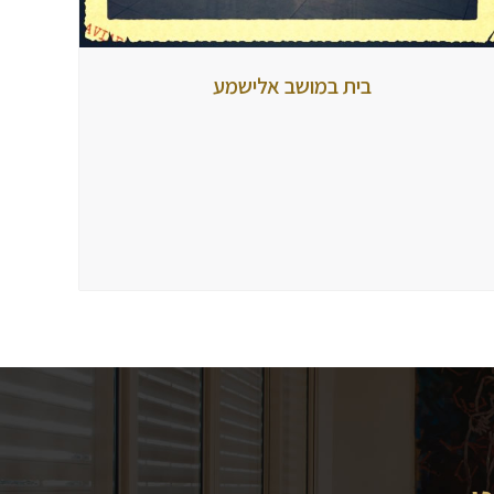
בית
בית במושב אלישמע
במושב
אלישמע
מאת
tubbi
23
במרץ
2017
הגיבו