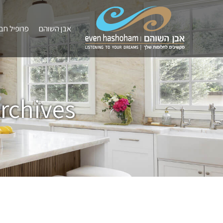
אבן השוהם
פרופיל חב
chives: