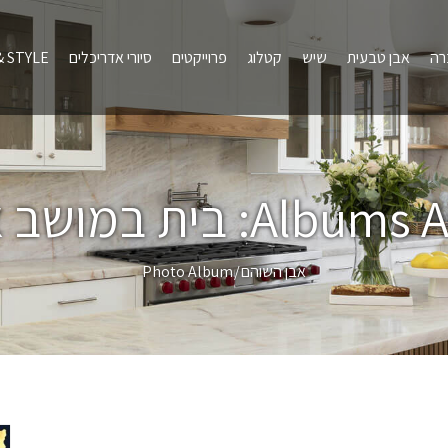
רה
אבן טבעית
שיש
קטלוג
פרוייקטים
סיורי אדריכלים
 STYLE
Albums Ar
בית במושב 
אבן השוהם
Photo Album