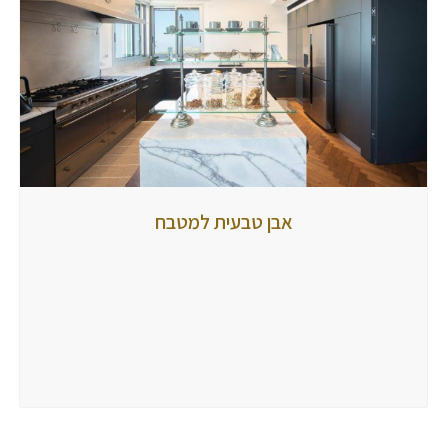
אבן
אבן טבעית למטבח
טבעית
למטבח
מאת
tubbi
8
ביולי
2024
הגיבו