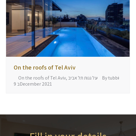
On the roofs of Tel Aviv
tubbi
By
על גגות תל אביב
,
On the roofs of Tel Aviv
9 בDecember 2021