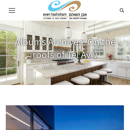
Albums Archives:
On the
roofs of Tel Aviv
You are here:
Home
Photo Album