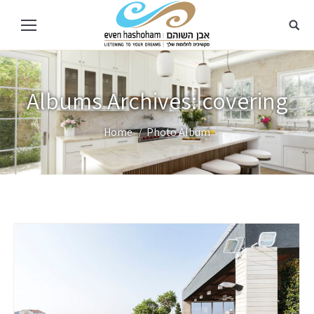
Albums Archives:
covering
You are here:
Home
Photo Album