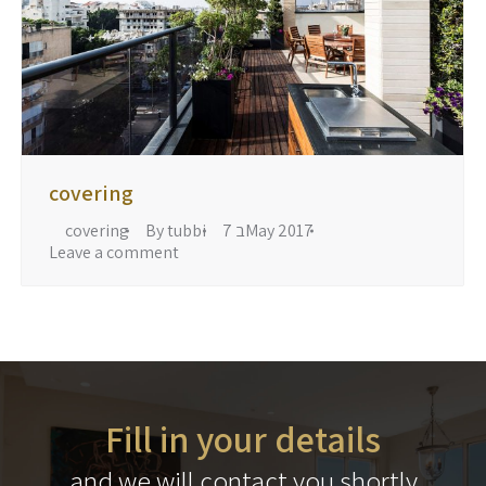
covering
7 בMay 2017
tubbi
By
covering
Leave a comment
Fill in your details
and we will contact you shortly